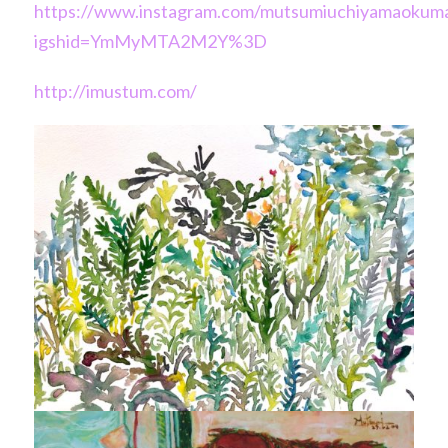
https://www.instagram.com/mutsumiuchiyamaokuma
igshid=YmMyMTA2M2Y%3D
http://imustum.com/