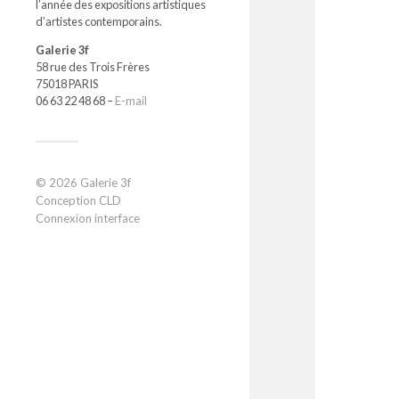
l’année des expositions artistiques
d’artistes contemporains.
Galerie 3f
58 rue des Trois Frères
75018 PARIS
‭06 63 22 48 68‬ –
E-mail
© 2026
Galerie 3f
Conception CLD
Connexion interface