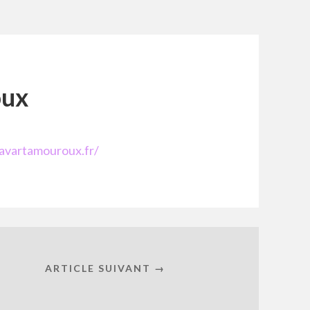
oux
favartamouroux.fr/
ARTICLE SUIVANT →